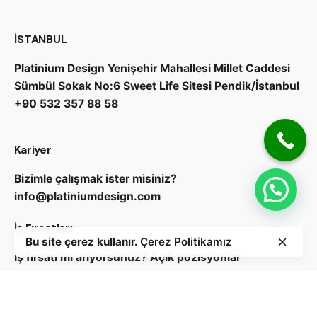
İSTANBUL
Platinium Design
Yenişehir Mahallesi Millet Caddesi
Sümbül Sokak No:6 Sweet Life Sitesi Pendik/İstanbul
+90 532 357 88 58
Kariyer
Bizimle çalışmak ister misiniz?
info@platiniumdesign.com
İş Fırsatları
Bu site çerez kullanır.
Çerez Politikamız
İş fırsatı mı arıyorsunuz?
Açık pozisyonlar
Bizi Takip Edin