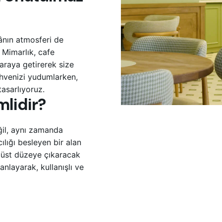
kânın atmosferi de
 Mimarlık, cafe
r araya getirerek size
hvenizi yudumlarken,
tasarlıyoruz.
lidir?
eğil, aynı zamanda
ılığı besleyen bir alan
en üst düzeye çıkaracak
anlayarak, kullanışlı ve