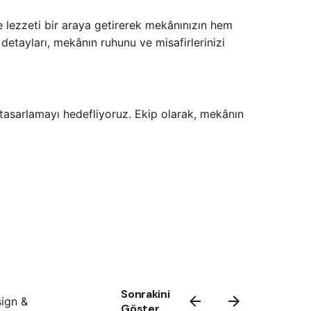
ve lezzeti bir araya getirerek mekânınızın hem
etayları, mekânın ruhunu ve misafirlerinizi
e tasarlamayı hedefliyoruz. Ekip olarak, mekânın
Sonrakini
sign & Dekorasyon İç Mimarlık, cafe
Göster