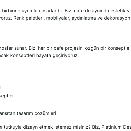
n birbirine uyumlu unsurlardır. Biz, cafe dizaynında estetik 
ruz. Renk paletleri, mobilyalar, aydınlatma ve dekorasyon d
atmosfer sunar. Biz, her bir cafe projesini özgün bir konseptl
acak konseptleri hayata geçiriyoruz.
ı
septler
yansıtan tasarım çözümleri
ı tutkuyla dizayn etmek istemez misiniz? Biz, Platinium De