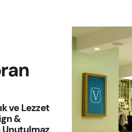
oran
ık ve Lezzet
ign &
a Unutulmaz