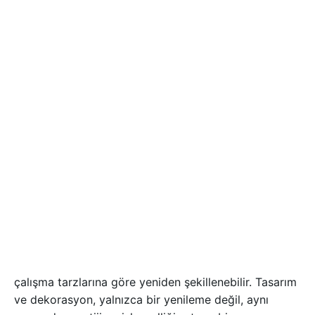
Hizmetlerimiz
Hukuk Bürosu
Tasarımı
Eskiyi Yeniden İnşa Etmek,
Yeniyi Kurgulamak:
Hukuk
Bürosu Tasarım ve
Dekorasyonu
Hukuk büroları, zaman içinde değişen ihtiyaçlara ve
çalışma tarzlarına göre yeniden şekillenebilir. Tasarım
ve dekorasyon, yalnızca bir yenileme değil, aynı