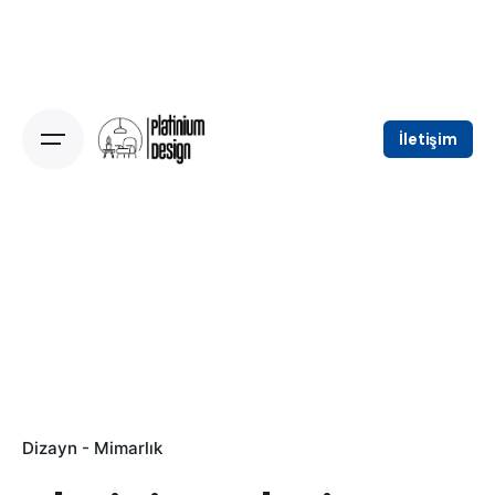
Skip
to
content
İletişim
Dizayn - Mimarlık