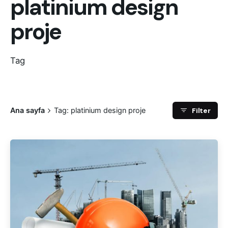
platinium design
proje
Tag
Filter
Ana sayfa
Tag: platinium design proje