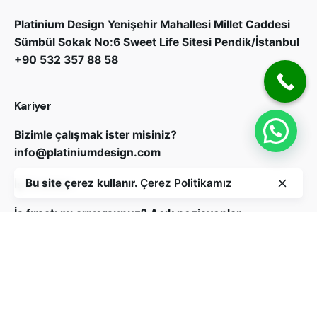
Platinium Design
Yenişehir Mahallesi Millet Caddesi
Sümbül Sokak No:6 Sweet Life Sitesi Pendik/İstanbul
+90 532 357 88 58
Kariyer
Bizimle çalışmak ister misiniz?
info@platiniumdesign.com
Bu site çerez kullanır.
Çerez Politikamız
İş Fırsatları
İş fırsatı mı arıyorsunuz?
Açık pozisyonlar
Bizi Takip Edin
Abone ol