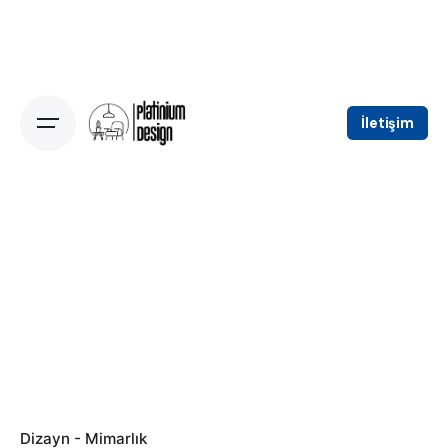
Skip
to
content
İletişim
Dizayn - Mimarlık