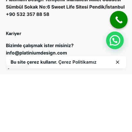
Sümbül Sokak No:6 Sweet Life Sitesi Pendik/İstanbul
+90 532 357 88 58
Kariyer
Bizimle çalışmak ister misiniz?
info@platiniumdesign.com
Bu site çerez kullanır.
Çerez Politikamız
İş Fırsatları
İş fırsatı mı arıyorsunuz?
Açık pozisyonlar
Bizi Takip Edin
Abone ol
Bu siteden e-posta alımını onaylıyorum.