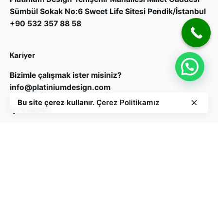
Sümbül Sokak No:6 Sweet Life Sitesi Pendik/İstanbul
+90 532 357 88 58
Kariyer
Bizimle çalışmak ister misiniz?
info@platiniumdesign.com
Bu site çerez kullanır.
Çerez Politikamız
İş Fırsatları
İş fırsatı mı arıyorsunuz?
Açık pozisyonlar
Bizi Takip Edin
Abone ol
Bu siteden e-posta alımını onaylıyorum.