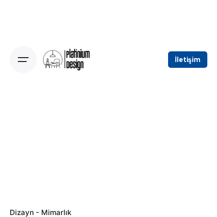
Skip
to
content
İletişim
Dizayn - Mimarlık