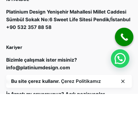
Platinium Design
Yenişehir Mahallesi Millet Caddesi
Sümbül Sokak No:6 Sweet Life Sitesi Pendik/İstanbul
+90 532 357 88 58
Kariyer
Bizimle çalışmak ister misiniz?
info@platiniumdesign.com
İş Fırsatları
Bu site çerez kullanır.
Çerez Politikamız
İş fırsatı mı arıyorsunuz?
Açık pozisyonlar
Bizi Takip Edin
Abone ol