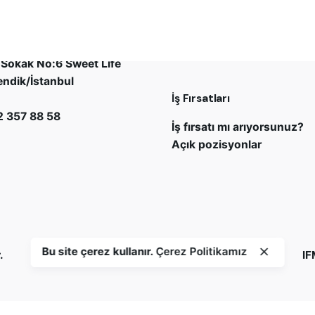
um Design
Bizimle çalışmak ister misi
r Mahallesi Millet Caddesi
info@platiniumdesign.co
Sokak No:6 Sweet Life
endik/İstanbul
İş Fırsatları
 357 88 58
İş fırsatı mı arıyorsunuz?
Açık pozisyonlar
Bu site çerez kullanır.
Çerez Politikamız
.
IF