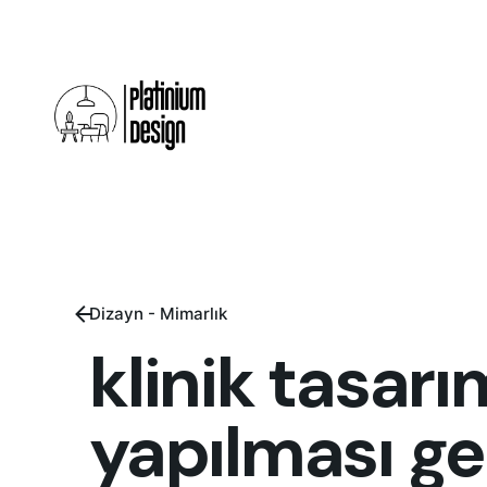
Skip
to
content
Dizayn - Mimarlık
klinik tasar
yapılması ge