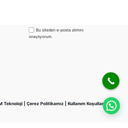
niz?
Abone ol
m
Bu siteden e-posta alımını
onaylıyorum.
M Teknoloji
|
Çerez Politikamız
|
Kullanım Koşulları