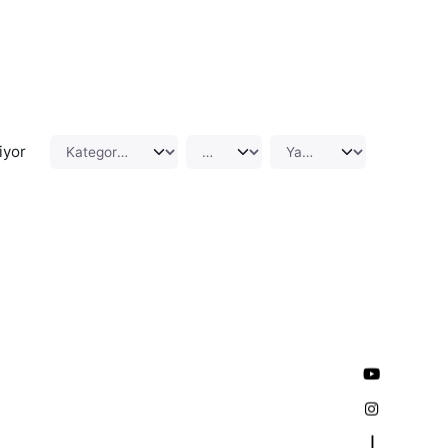
iyor
—