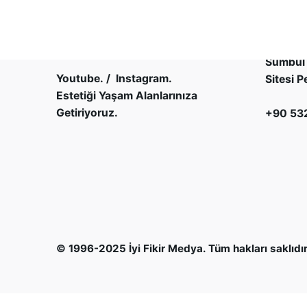
Platini
Yenişehi
Sümbül 
Youtube.
/
Instagram.
Sitesi P
Estetiği Yaşam Alanlarınıza
Getiriyoruz.
+90 532
© 1996-2025
İyi Fikir Medya
. Tüm hakları saklıdır