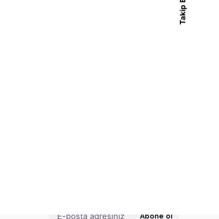
Takip Et
Bizi Takip Edin
niz?
Abone ol