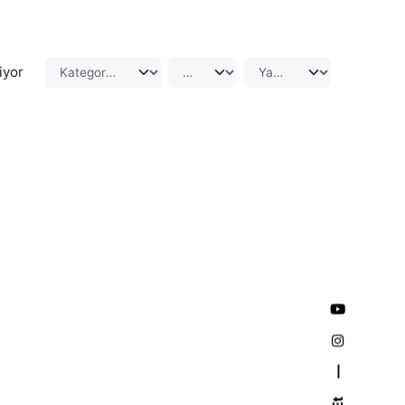
iyor
—