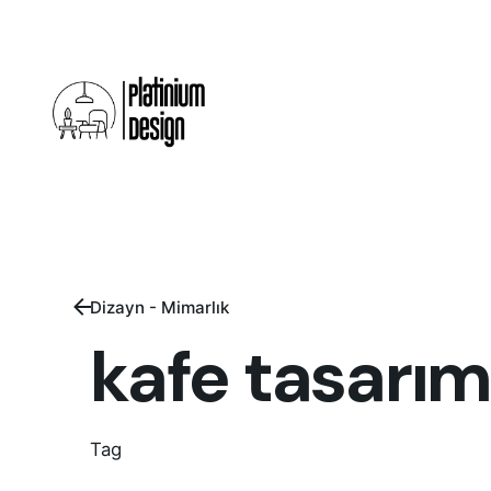
Skip
to
content
Dizayn - Mimarlık
kafe tasarı
Tag