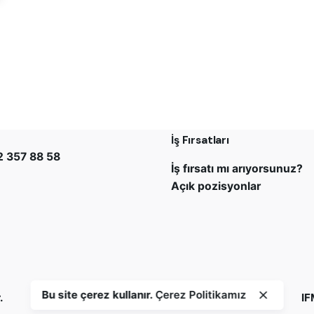
UL
Kariyer
um Design
Bizimle çalışmak ister misi
r Mahallesi Millet Caddesi
info@platiniumdesign.co
Sokak No:6 Sweet Life
endik/İstanbul
İş Fırsatları
 357 88 58
İş fırsatı mı arıyorsunuz?
Açık pozisyonlar
Bu site çerez kullanır.
Çerez Politikamız
.
IF