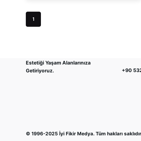
İSTANB
1
Platini
Yenişehi
Sümbül 
Sitesi P
Youtube.
/
Instagram.
Estetiği Yaşam Alanlarınıza
+90 532
Getiriyoruz.
© 1996-2025
İyi Fikir Medya
. Tüm hakları saklıdır