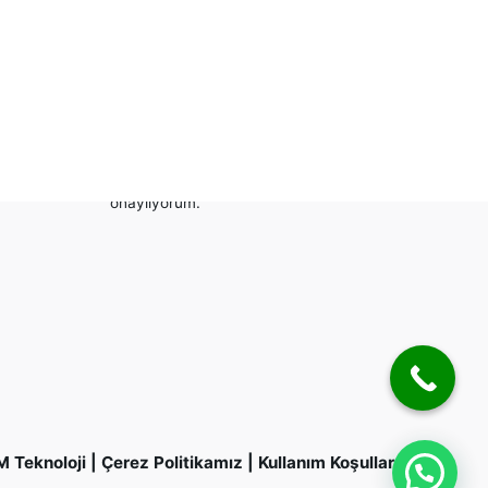
Bizi Takip Edin
niz?
Abone ol
m
Bu siteden e-posta alımını
onaylıyorum.
M Teknoloji
|
Çerez Politikamız
|
Kullanım Koşulları