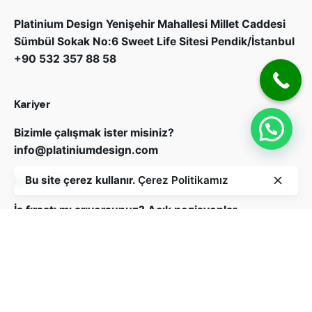
Platinium Design
Yenişehir Mahallesi Millet Caddesi
Sümbül Sokak No:6 Sweet Life Sitesi Pendik/İstanbul
+90 532 357 88 58
Kariyer
Bizimle çalışmak ister misiniz?
info@platiniumdesign.com
Bu site çerez kullanır.
Çerez Politikamız
İş Fırsatları
İş fırsatı mı arıyorsunuz?
Açık pozisyonlar
Bizi Takip Edin
Abone ol