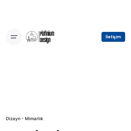
Skip
to
content
İletişim
Dizayn - Mimarlık