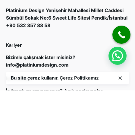
Platinium Design
Yenişehir Mahallesi Millet Caddesi
Sümbül Sokak No:6 Sweet Life Sitesi Pendik/İstanbul
+90 532 357 88 58
Kariyer
Bizimle çalışmak ister misiniz?
info@platiniumdesign.com
Bu site çerez kullanır.
Çerez Politikamız
İş Fırsatları
İş fırsatı mı arıyorsunuz?
Açık pozisyonlar
Bizi Takip Edin
Abone ol