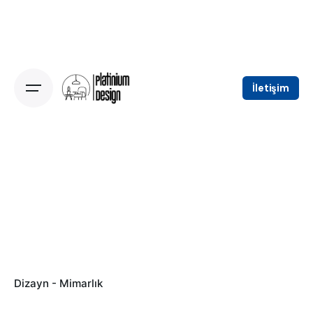
Skip
to
content
İletişim
Dizayn - Mimarlık