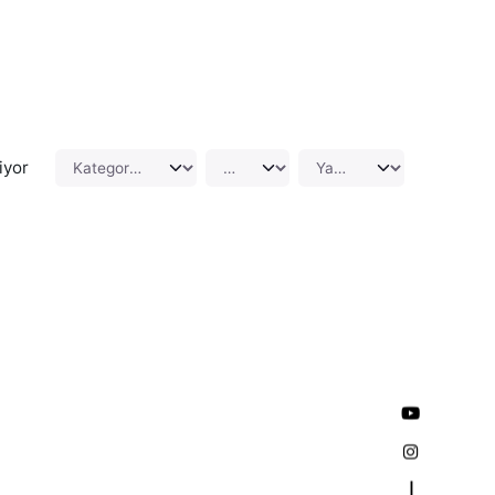
iyor
—