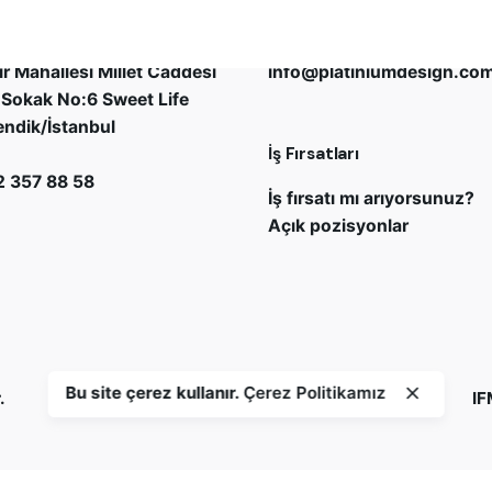
um Design
Bizimle çalışmak ister misi
r Mahallesi Millet Caddesi
info@platiniumdesign.co
Sokak No:6 Sweet Life
endik/İstanbul
İş Fırsatları
 357 88 58
İş fırsatı mı arıyorsunuz?
Açık pozisyonlar
Bu site çerez kullanır.
Çerez Politikamız
.
IF