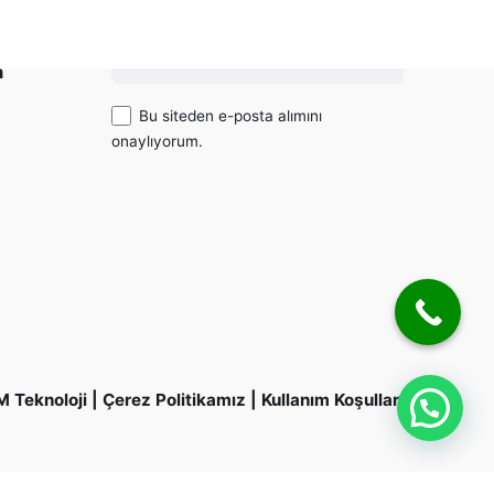
niz?
Abone ol
m
Bu siteden e-posta alımını
onaylıyorum.
M Teknoloji
|
Çerez Politikamız
|
Kullanım Koşulları