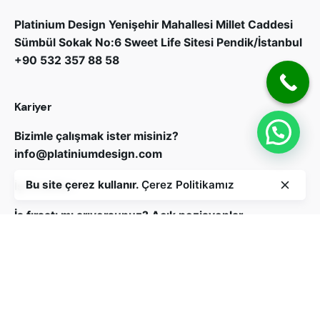
Platinium Design
Yenişehir Mahallesi Millet Caddesi
Sümbül Sokak No:6 Sweet Life Sitesi Pendik/İstanbul
+90 532 357 88 58
Kariyer
Bizimle çalışmak ister misiniz?
info@platiniumdesign.com
Bu site çerez kullanır.
Çerez Politikamız
İş Fırsatları
İş fırsatı mı arıyorsunuz?
Açık pozisyonlar
Bizi Takip Edin
Abone ol