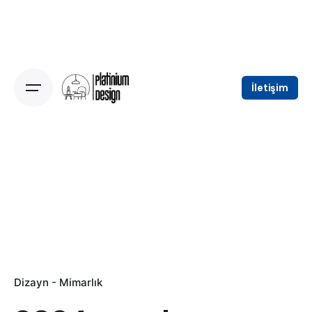
Skip
to
content
İletişim
Dizayn - Mimarlık