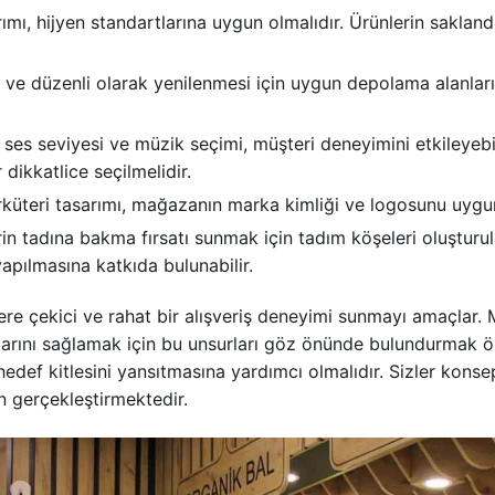
rımı, hijyen standartlarına uygun olmalıdır. Ürünlerin sakland
e düzenli olarak yenilenmesi için uygun depolama alanları ön
ses seviyesi ve müzik seçimi, müşteri deneyimini etkileyebil
dikkatlice seçilmelidir.
üteri tasarımı, mağazanın marka kimliği ve logosunu uygun 
in tadına bakma fırsatı sunmak için tadım köşeleri oluşturulab
apılmasına katkıda bulunabilir.
lere çekici ve rahat bir alışveriş deneyimi sunmayı amaçlar. 
alarını sağlamak için bu unsurları göz önünde bulundurmak ö
hedef kitlesini yansıtmasına yardımcı olmalıdır. Sizler konse
in gerçekleştirmektedir.