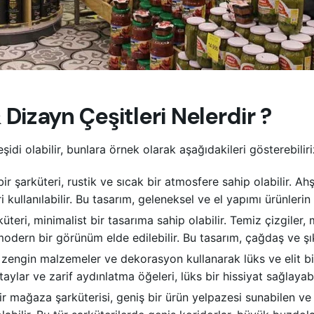
Dizayn Çeşitleri Nelerdir ?
şidi olabilir, bunlara örnek olarak aşağıdakileri gösterebiliri
ir şarküteri, rustik ve sıcak bir atmosfere sahip olabilir. Ah
i kullanılabilir. Bu tasarım, geleneksel ve el yapımı ürünler
teri, minimalist bir tasarıma sahip olabilir. Temiz çizgiler,
modern bir görünüm elde edilebilir. Bu tasarım, çağdaş ve şı
, zengin malzemeler ve dekorasyon kullanarak lüks ve elit bi
taylar ve zarif aydınlatma öğeleri, lüks bir hissiyat sağlayabi
mağaza şarküterisi, geniş bir ürün yelpazesi sunabilen ve ka