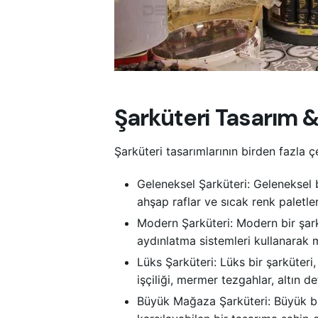
Şarküteri Tasarım & 
Şarküteri tasarımlarının birden fazla çe
Geleneksel Şarküteri: Geleneksel b
ahşap raflar ve sıcak renk paletler
Modern Şarküteri: Modern bir şarkü
aydınlatma sistemleri kullanarak 
Lüks Şarküteri: Lüks bir şarküteri
işçiliği, mermer tezgahlar, altın de
Büyük Mağaza Şarküteri: Büyük bir 