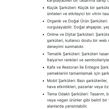
karşılayabilen bir tasarıma sahip ol
Küçük Şarküteri: Küçük bir şarküte
üniteleri ve etkileyici bir vitrin t
Organik ve Doğal Ürün Şarküteri: O
vurgulayabilir. Doğal ahşaplar, ye
Online ve Dijital Şarküteri: Şarküt
şarküteri, kullanıcı dostu bir web 
deneyimi sunmalıdır.
Tematik Şarküteri: Şarküteri tasarı
İtalya’nın renkleri ve sembolleriyle
Kafe ve Restoran İle Entegre Şarküt
yemeklerini tamamlamak için şarkü
Mobil Şarküteri: Bazı şarküteriler
hava etkinlikleri, pazarlar veya öz
Tema Odaklı Şarküteri: Tasarım, bi
veya vegan ürünler gibi belirli bi
alanlarda yansıtılabilir.