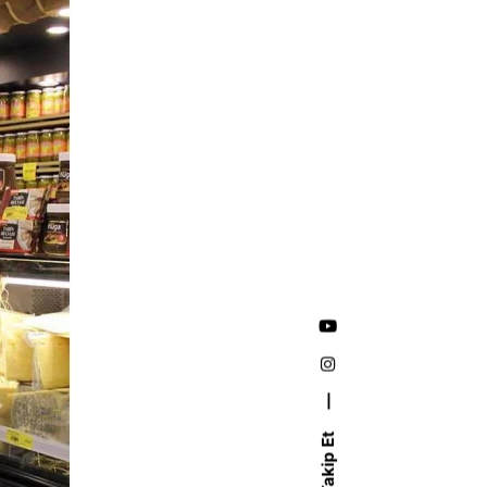
—
Takip Et